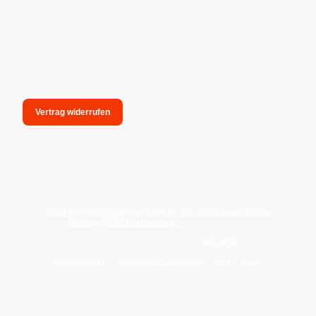
Vertrag widerrufen
unsere Anschrift: hexenmagieshop.de, Inh.: Oliver Bauer-Schiese,
Glotzing 6, 94051 Hauzenberg -
Tel.:08586-9849050
Wie reinige ich meine Wohnung mit
Palo Santo
?
Zahlungsarten
Versandarten/Abholung
FAQ
BLOG