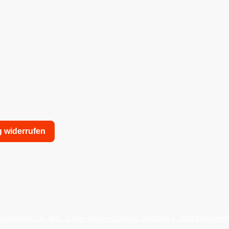
g widerrufen
nschutzerklärung
Allgemeine Geschäftsbedingungen
agieshop.de, Inh.: Oliver Bauer-Schiese, Glotzing 6, 94051 Hauzen