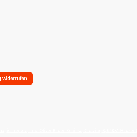
g widerrufen
nschutzerklärung
Allgemeine Geschäftsbedingungen
agieshop.de, Inh.: Oliver Bauer-Schiese, Glotzing 6, 94051 Hauzen