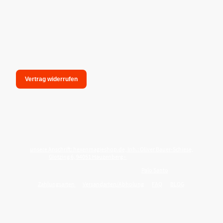
Vertrag widerrufen
unsere Anschrift: hexenmagieshop.de, Inh.: Oliver Bauer-Schiese,
Glotzing 6, 94051 Hauzenberg -
Tel.:08586-9849050
Wie reinige ich meine Wohnung mit
Palo Santo
?
Zahlungsarten
Versandarten/Abholung
FAQ
BLOG