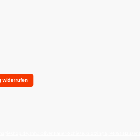
g widerrufen
nschutzerklärung
Allgemeine Geschäftsbedingungen
agieshop.de, Inh.: Oliver Bauer-Schiese, Glotzing 6, 94051 Hauzen