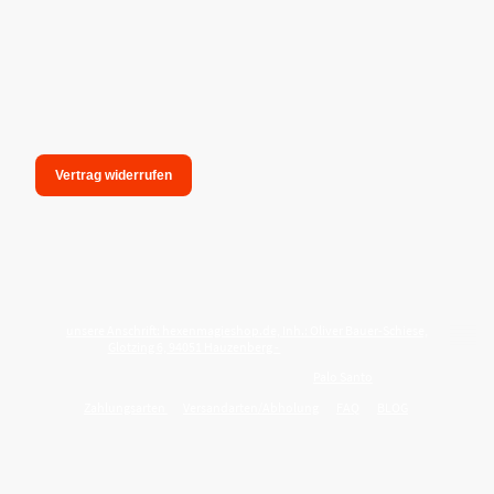
Vertrag widerrufen
unsere Anschrift: hexenmagieshop.de, Inh.: Oliver Bauer-Schiese,
Glotzing 6, 94051 Hauzenberg -
Tel.:08586-9849050
Wie reinige ich meine Wohnung mit
Palo Santo
?
Zahlungsarten
Versandarten/Abholung
FAQ
BLOG