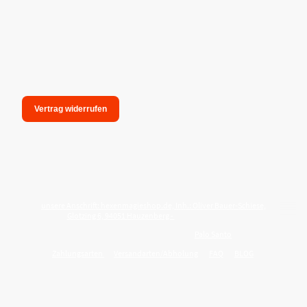
Vertrag widerrufen
unsere Anschrift: hexenmagieshop.de, Inh.: Oliver Bauer-Schiese,
Glotzing 6, 94051 Hauzenberg -
Tel.:08586-9849050
Wie reinige ich meine Wohnung mit
Palo Santo
?
Zahlungsarten
Versandarten/Abholung
FAQ
BLOG