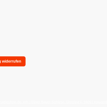
g widerrufen
nschutzerklärung
Allgemeine Geschäftsbedingungen
agieshop.de, Inh.: Oliver Bauer-Schiese, Glotzing 6, 94051 Hauzen