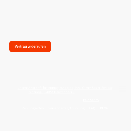
Vertrag widerrufen
unsere Anschrift: hexenmagieshop.de, Inh.: Oliver Bauer-Schiese,
Glotzing 6, 94051 Hauzenberg -
Tel.:08586-9849050
Wie reinige ich meine Wohnung mit
Palo Santo
?
Zahlungsarten
Versandarten/Abholung
FAQ
BLOG