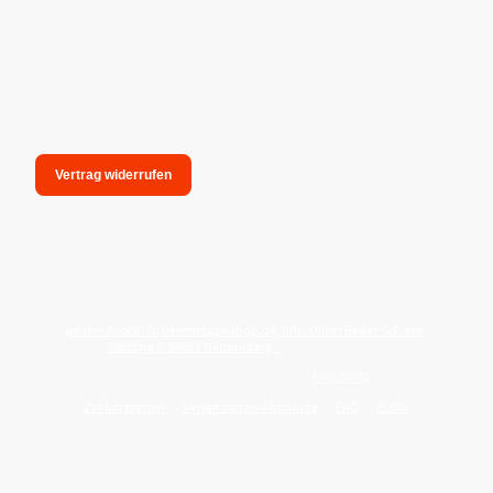
Vertrag widerrufen
unsere Anschrift: hexenmagieshop.de, Inh.: Oliver Bauer-Schiese,
Glotzing 6, 94051 Hauzenberg -
Tel.:08586-9849050
Wie reinige ich meine Wohnung mit
Palo Santo
?
Zahlungsarten
Versandarten/Abholung
FAQ
BLOG