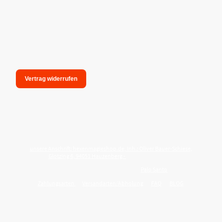
Vertrag widerrufen
unsere Anschrift: hexenmagieshop.de, Inh.: Oliver Bauer-Schiese,
Glotzing 6, 94051 Hauzenberg -
Tel.:08586-9849050
Wie reinige ich meine Wohnung mit
Palo Santo
?
Zahlungsarten
Versandarten/Abholung
FAQ
BLOG