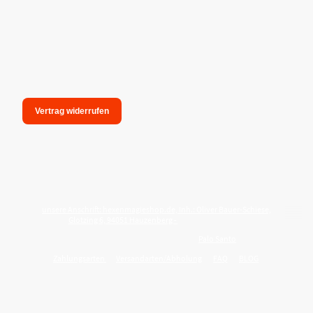
Vertrag widerrufen
unsere Anschrift: hexenmagieshop.de, Inh.: Oliver Bauer-Schiese,
Glotzing 6, 94051 Hauzenberg -
Tel.:08586-9849050
Wie reinige ich meine Wohnung mit
Palo Santo
?
Zahlungsarten
Versandarten/Abholung
FAQ
BLOG