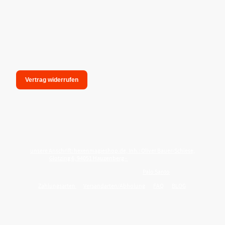
Vertrag widerrufen
unsere Anschrift: hexenmagieshop.de, Inh.: Oliver Bauer-Schiese,
Glotzing 6, 94051 Hauzenberg -
Tel.:08586-9849050
Wie reinige ich meine Wohnung mit
Palo Santo
?
Zahlungsarten
Versandarten/Abholung
FAQ
BLOG