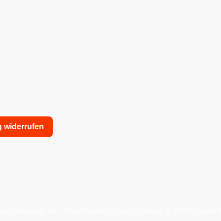
g widerrufen
nschutzerklärung
Allgemeine Geschäftsbedingungen
agieshop.de, Inh.: Oliver Bauer-Schiese, Glotzing 6, 94051 Hauzen