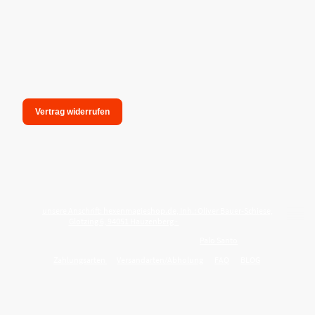
Vertrag widerrufen
unsere Anschrift: hexenmagieshop.de, Inh.: Oliver Bauer-Schiese,
Glotzing 6, 94051 Hauzenberg -
Tel.:08586-9849050
Wie reinige ich meine Wohnung mit
Palo Santo
?
Zahlungsarten
Versandarten/Abholung
FAQ
BLOG