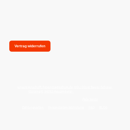
Vertrag widerrufen
unsere Anschrift: hexenmagieshop.de, Inh.: Oliver Bauer-Schiese,
Glotzing 6, 94051 Hauzenberg -
Tel.:08586-9849050
Wie reinige ich meine Wohnung mit
Palo Santo
?
Zahlungsarten
Versandarten/Abholung
FAQ
BLOG