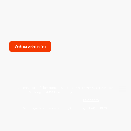
Vertrag widerrufen
unsere Anschrift: hexenmagieshop.de, Inh.: Oliver Bauer-Schiese,
Glotzing 6, 94051 Hauzenberg -
Tel.:08586-9849050
Wie reinige ich meine Wohnung mit
Palo Santo
?
Zahlungsarten
Versandarten/Abholung
FAQ
BLOG