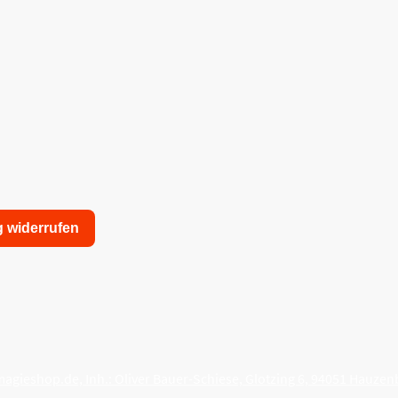
g widerrufen
nschutzerklärung
Allgemeine Geschäftsbedingungen
agieshop.de, Inh.: Oliver Bauer-Schiese, Glotzing 6, 94051 Hauzen