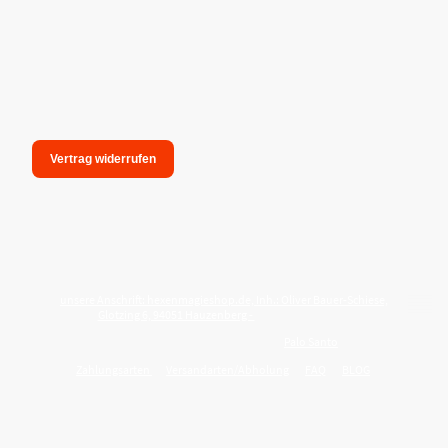
Vertrag widerrufen
unsere Anschrift: hexenmagieshop.de, Inh.: Oliver Bauer-Schiese,
Glotzing 6, 94051 Hauzenberg -
Tel.:08586-9849050
Wie reinige ich meine Wohnung mit
Palo Santo
?
Zahlungsarten
Versandarten/Abholung
FAQ
BLOG