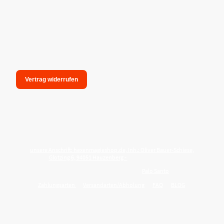
Vertrag widerrufen
unsere Anschrift: hexenmagieshop.de, Inh.: Oliver Bauer-Schiese,
Glotzing 6, 94051 Hauzenberg -
Tel.:08586-9849050
Wie reinige ich meine Wohnung mit
Palo Santo
?
Zahlungsarten
Versandarten/Abholung
FAQ
BLOG