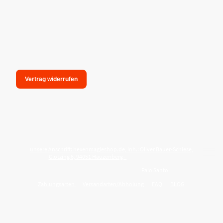
Vertrag widerrufen
unsere Anschrift: hexenmagieshop.de, Inh.: Oliver Bauer-Schiese,
Glotzing 6, 94051 Hauzenberg -
Tel.:08586-9849050
Wie reinige ich meine Wohnung mit
Palo Santo
?
Zahlungsarten
Versandarten/Abholung
FAQ
BLOG