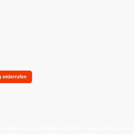
g widerrufen
nschutzerklärung
Allgemeine Geschäftsbedingungen
agieshop.de, Inh.: Oliver Bauer-Schiese, Glotzing 6, 94051 Hauzen