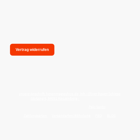
Vertrag widerrufen
unsere Anschrift: hexenmagieshop.de, Inh.: Oliver Bauer-Schiese,
Glotzing 6, 94051 Hauzenberg -
Tel.:08586-9849050
Wie reinige ich meine Wohnung mit
Palo Santo
?
Zahlungsarten
Versandarten/Abholung
FAQ
BLOG