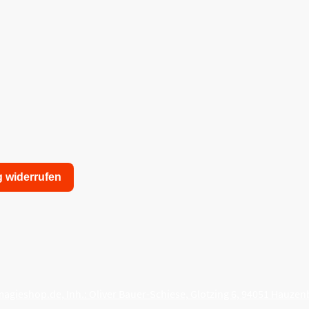
g widerrufen
nschutzerklärung
Allgemeine Geschäftsbedingungen
agieshop.de, Inh.: Oliver Bauer-Schiese, Glotzing 6, 94051 Hauzen