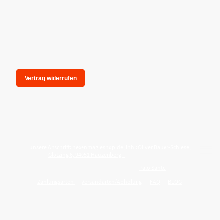
Vertrag widerrufen
unsere Anschrift: hexenmagieshop.de, Inh.: Oliver Bauer-Schiese,
Glotzing 6, 94051 Hauzenberg -
Tel.:08586-9849050
Wie reinige ich meine Wohnung mit
Palo Santo
?
Zahlungsarten
Versandarten/Abholung
FAQ
BLOG