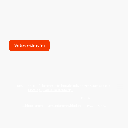
Vertrag widerrufen
unsere Anschrift: hexenmagieshop.de, Inh.: Oliver Bauer-Schiese,
Glotzing 6, 94051 Hauzenberg -
Tel.:08586-9849050
Wie reinige ich meine Wohnung mit
Palo Santo
?
Zahlungsarten
Versandarten/Abholung
FAQ
BLOG