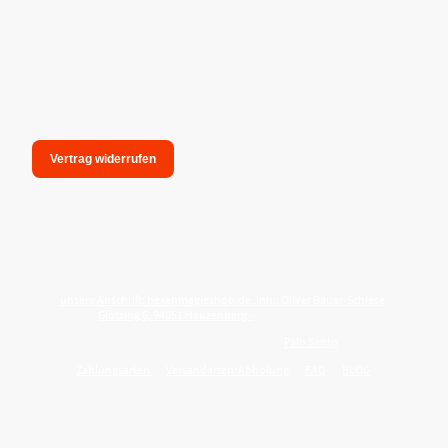
Vertrag widerrufen
unsere Anschrift: hexenmagieshop.de, Inh.: Oliver Bauer-Schiese,
Glotzing 6, 94051 Hauzenberg -
Tel.:08586-9849050
Wie reinige ich meine Wohnung mit
Palo Santo
?
Zahlungsarten
Versandarten/Abholung
FAQ
BLOG