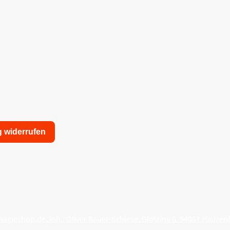
g widerrufen
nschutzerklärung
Allgemeine Geschäftsbedingungen
agieshop.de, Inh.: Oliver Bauer-Schiese, Glotzing 6, 94051 Hauzen