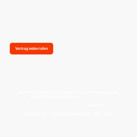
Vertrag widerrufen
unsere Anschrift: hexenmagieshop.de, Inh.: Oliver Bauer-Schiese,
Glotzing 6, 94051 Hauzenberg -
Tel.:08586-9849050
Wie reinige ich meine Wohnung mit
Palo Santo
?
Zahlungsarten
Versandarten/Abholung
FAQ
BLOG