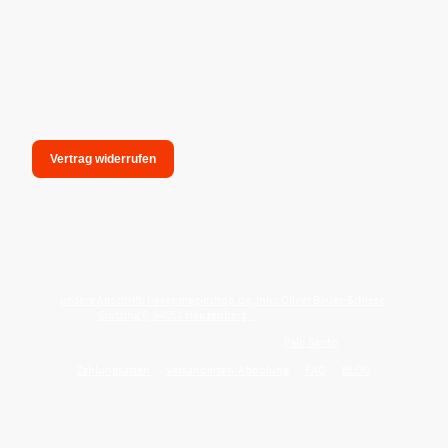
Vertrag widerrufen
unsere Anschrift: hexenmagieshop.de, Inh.: Oliver Bauer-Schiese,
Glotzing 6, 94051 Hauzenberg -
Tel.:08586-9849050
Wie reinige ich meine Wohnung mit
Palo Santo
?
Zahlungsarten
Versandarten/Abholung
FAQ
BLOG