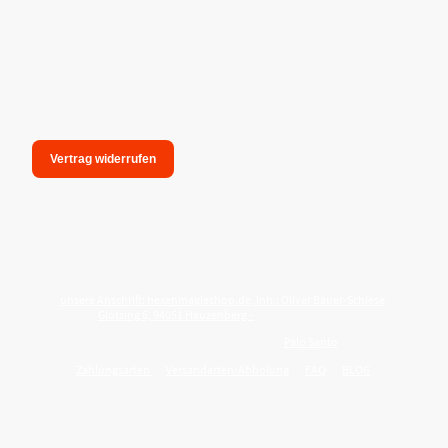
Vertrag widerrufen
unsere Anschrift: hexenmagieshop.de, Inh.: Oliver Bauer-Schiese,
Glotzing 6, 94051 Hauzenberg -
Tel.:08586-9849050
Wie reinige ich meine Wohnung mit
Palo Santo
?
Zahlungsarten
Versandarten/Abholung
FAQ
BLOG