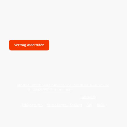
Vertrag widerrufen
unsere Anschrift: hexenmagieshop.de, Inh.: Oliver Bauer-Schiese,
Glotzing 6, 94051 Hauzenberg -
Tel.:08586-9849050
Wie reinige ich meine Wohnung mit
Palo Santo
?
Zahlungsarten
Versandarten/Abholung
FAQ
BLOG